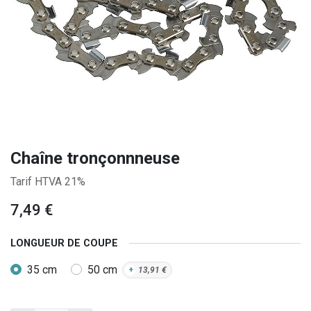
Chaîne tronçonnneuse
Tarif HTVA 21%
7,49
€
LONGUEUR DE COUPE
35 cm
50 cm
+
13,91
€