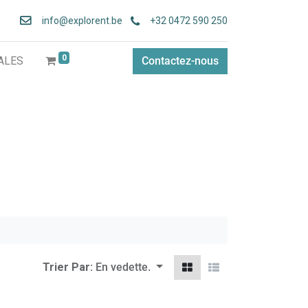
info
@explorent.be
+32 0472 590 250
0
ALES
Contactez-nous
Trier Par:
En vedette.