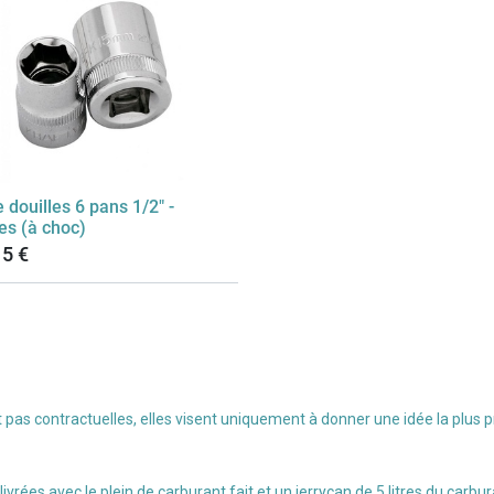
 douilles 6 pans 1/2" -
es (à choc)
15
€
pas contractuelles, elles visent uniquement à donner une idée la plus pr
rées avec le plein de carburant fait et un jerrycan de 5 litres du carbu