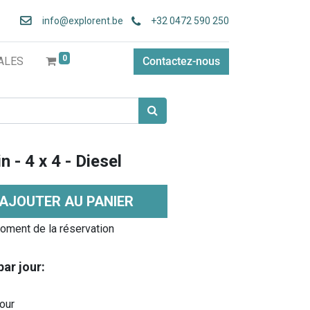
info
@explorent.be
+32 0472 590 250
0
ALES
Contactez-nous
n - 4 x 4 - Diesel
AJOUTER AU PANIER
oment de la réservation
par jour:
jour